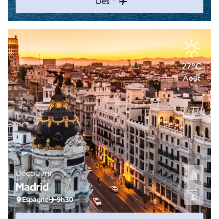
Dès *
27°C
Août
Découvrir
Madrid
Espagne
9h30