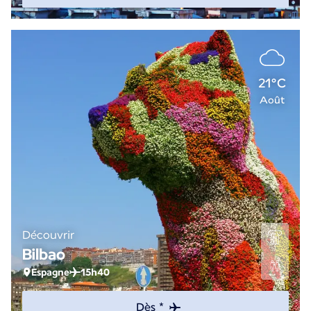
21°C
Août
Découvrir
Bilbao
Espagne
15h40
Dès *