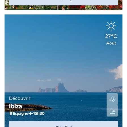
27°C
Août
Découvrir
Ibiza
Espagne
15h30