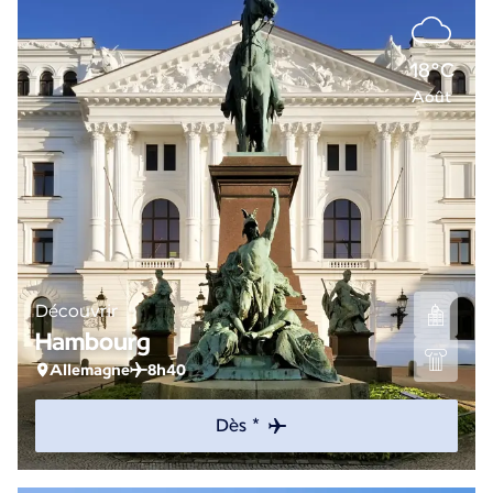
18°C
Août
Découvrir
Hambourg
Allemagne
8h40
Dès *