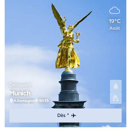
19°C
Août
Découvrir
Munich
Allemagne
9h15
Dès *