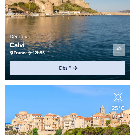
Découvrir
Calvi
France
12h55
Dès *
25°C
Août