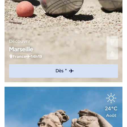
Découvrir
Marseille
France
14h19
Dès *
24°C
Août