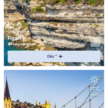
Découvrir
Figari
France
14h20
Dès *
21°C
Août