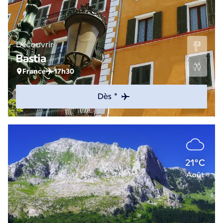
Découvrir
Bastia
France
17h30
Dès *
21°C
Août