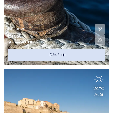
Découvrir
Brest
France
13h05
Dès *
24°C
Août