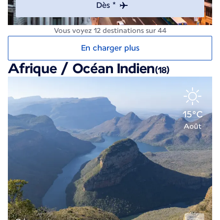
Dès *
Vous voyez 12 destinations sur 44
En charger plus
Afrique / Océan Indien
(18)
15°C
Août