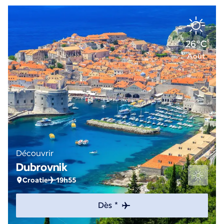
26°C
Août
Découvrir
Dubrovnik
Croatie
19h55
Dès *