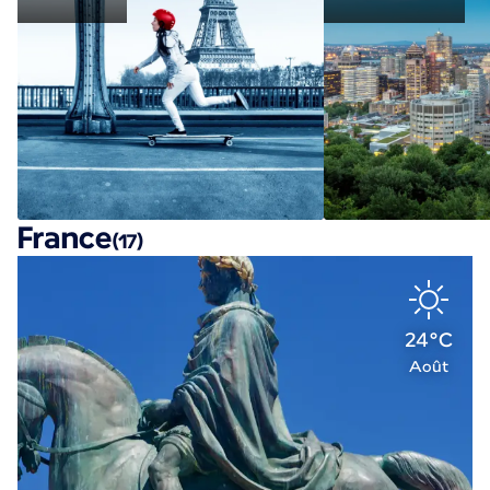
France
(17)
24°C
Août