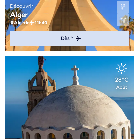
Découvrir
Alger
Algérie
11h40
Dès *
28°C
Août