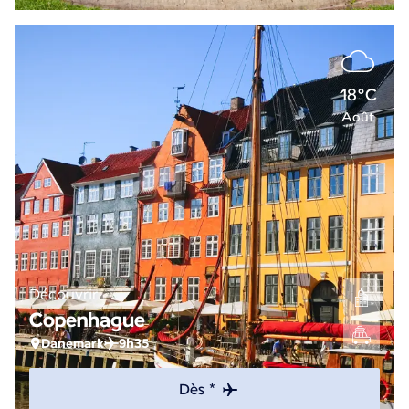
18°C
Août
Découvrir
Copenhague
Danemark
9h35
Dès *