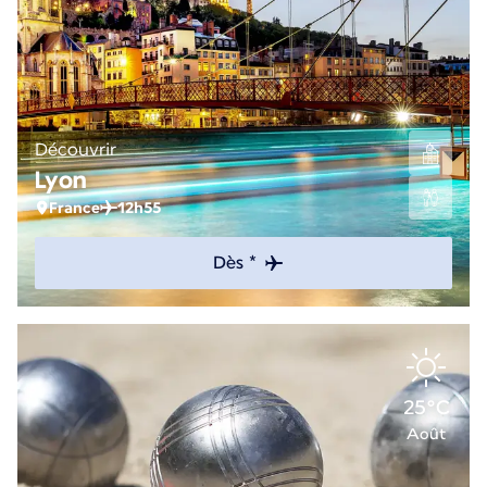
Découvrir
Lyon
France
12h55
Dès *
25°C
Août