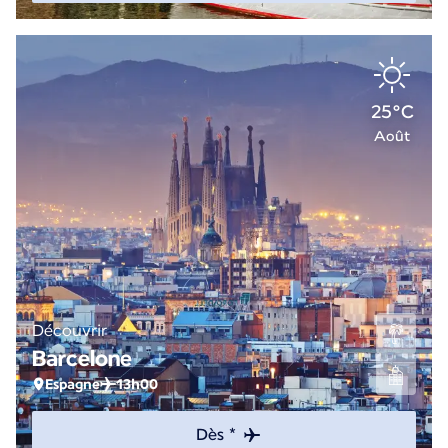
25°C
Août
Découvrir
Barcelone
Espagne
13h00
Dès *