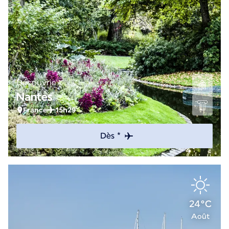
Découvrir
Nantes
France
15h29
Dès *
24°C
Août