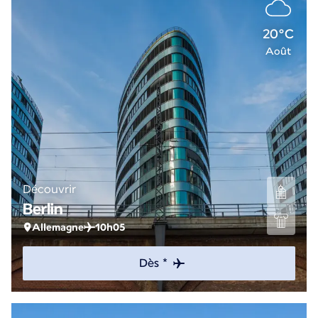
20°C
Août
Découvrir
Berlin
Allemagne
10h05
Dès *