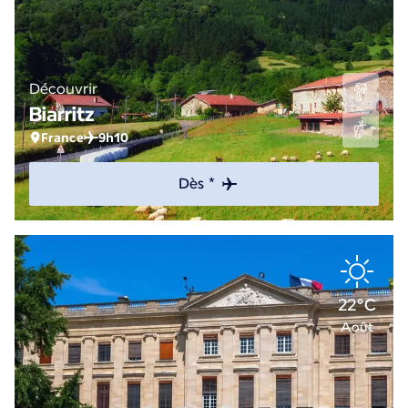
Découvrir
Biarritz
France
9h10
Dès *
22°C
Août