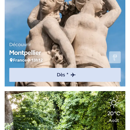
Découvrir
Montpellier
France
13h12
Dès *
20°C
Août