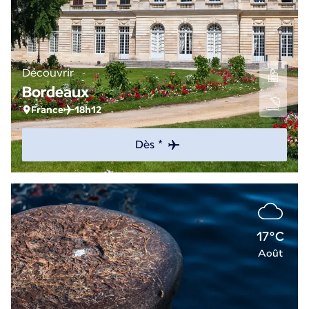
Découvrir
Bordeaux
France
18h12
Dès *
17°C
Août