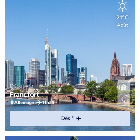
21°C
Août
Découvrir
Francfort
Allemagne
11h55
Dès *