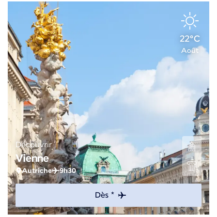
22°C
Août
Découvrir
Vienne
Autriche
9h30
Dès *