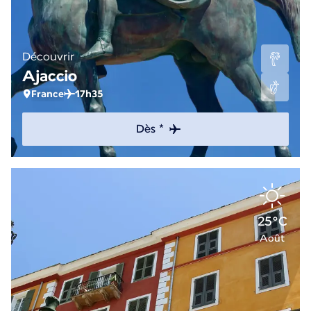
Découvrir
Ajaccio
France
17h35
Dès *
25°C
Août