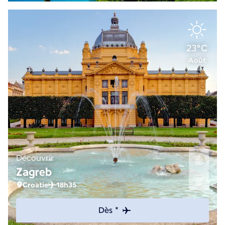
23°C
Août
Découvrir
Zagreb
Croatie
18h35
Dès *