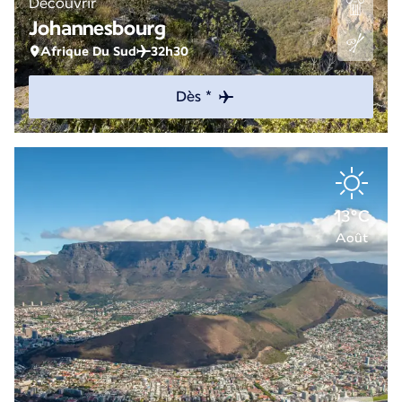
Découvrir
Johannesbourg
Afrique Du Sud
32h30
Dès *
13°C
Août