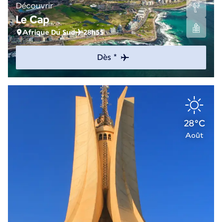
Découvrir
Le Cap
Afrique Du Sud
28h55
Dès *
28°C
Août