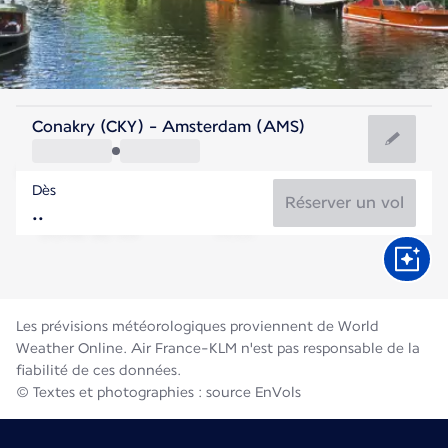
Pays Bas
Conakry (CKY) - Amsterdam (AMS)
Amsterdam
Dès
18°C
Pays Bas
Réserver un vol
Durée du vol
Août
Les prévisions météorologiques proviennent de World
Weather Online. Air France-KLM n'est pas responsable de la
fiabilité de ces données.
© Textes et photographies : source EnVols