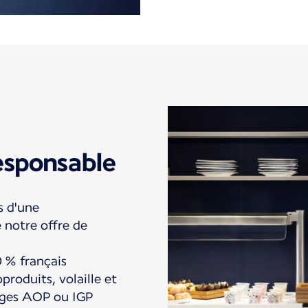
esponsable
s d'une
 notre offre de
0 % français
produits, volaille et
mages AOP ou IGP